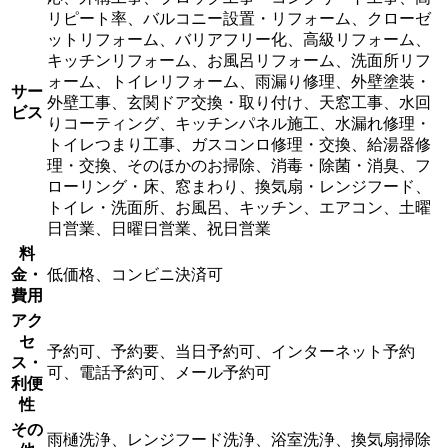
リピート率、バルコニー設置・リフォーム、クローゼ
ットリフォーム、バリアフリー化、高級リフォーム、
キッチンリフォーム、お風呂リフォーム、洗面所リフ
ォーム、トイレリフォーム、雨漏り修理、外壁塗装・
サー
外壁工事、玄関ドア交換・取り付け、天窓工事、水回
ビス
りコーティング、キッチンパネル施工、水漏れ修理・
トイレつまり工事、ガスコンロ修理・交換、給湯器修
理・交換、そのほかのお掃除、消毒・除菌・消臭、フ
ローリング・床、窓まわり、換気扇・レンジフード、
トイレ・洗面所、お風呂、キッチン、エアコン、土曜
日営業、日曜日営業、祝日営業
料
金・
低価格、コンビニ決済可
費用
アク
セ
予約可、予約要、当日予約可、インターネット予約
ス・
可、電話予約可、メール予約可
利便
性
その
雨樋洗浄、レンジフード洗浄、浴室洗浄、換気扇掃除