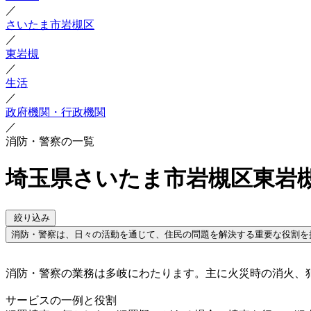
／
さいたま市岩槻区
／
東岩槻
／
生活
／
政府機関・行政機関
／
消防・警察の一覧
埼玉県さいたま市岩槻区東岩槻
絞り込み
消防・警察は、日々の活動を通じて、住民の問題を解決する重要な役割を
消防・警察の業務は多岐にわたります。主に火災時の消火、
サービスの一例と役割