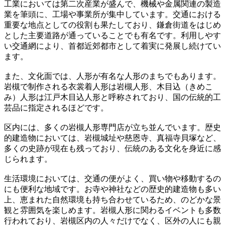
工業においては第二次産業が盛んで、機械や金属関連の製造
業を筆頭に、工場や事業所が集中しています。交通における
重要な地点としての役割も果たしており、鎌倉街道をはじめ
とした主要道路が通っていることでも有名です。利用しやす
い交通網により、首都近郊都市として着実に発展し続けてい
ます。
また、文化面では、人形が有名な人形のまちでもあります。
岩槻で制作される衣裳着人形は岩槻人形、木目込（きめこ
み）人形は江戸木目込人形と呼称されており、国の伝統的工
芸品に指定されるほどです。
区内には、多くの岩槻人形専門店が立ち並んでいます。歴史
的建造物においては、岩槻城址や慈恩寺、真福寺貝塚など、
多くの史跡が現在も残っており、伝統のある文化を身近に感
じられます。
生活環境においては、交通の便がよく、買い物や移動するの
にも便利な地域です。お寺や神社などの歴史的建造物も多い
上、恵まれた自然環境も持ち合わせているため、のどかな景
観と雰囲気を楽しめます。岩槻人形に関わるイベントも多数
行われており、岩槻区内の人々だけでなく、区外の人にも親