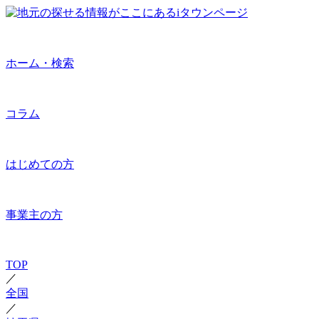
ホーム・検索
コラム
はじめての方
事業主の方
TOP
／
全国
／