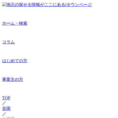
ホーム・検索
コラム
はじめての方
事業主の方
TOP
／
全国
／