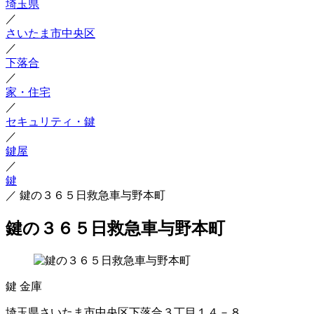
埼玉県
／
さいたま市中央区
／
下落合
／
家・住宅
／
セキュリティ・鍵
／
鍵屋
／
鍵
／
鍵の３６５日救急車与野本町
鍵の３６５日救急車与野本町
鍵
金庫
埼玉県さいたま市中央区下落合３丁目１４－８