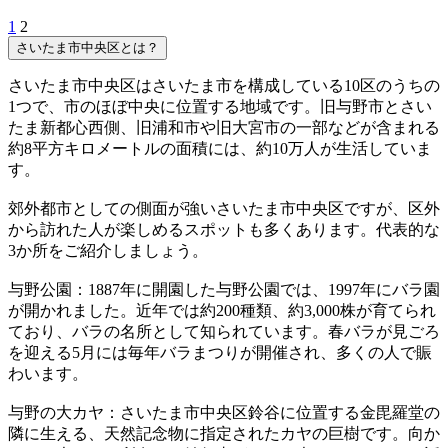
1
2
さいたま市中央区とは？
さいたま市中央区はさいたま市を構成している10区のうちの
1つで、市のほぼ中央に位置する地域です。旧与野市とさい
たま新都心西側、旧浦和市や旧大宮市の一部などが含まれる
約8平方キロメートルの面積には、約10万人が生活していま
す。
郊外都市としての側面が強いさいたま市中央区ですが、区外
から訪れた人が楽しめるスポットも多くあります。代表的な
3か所をご紹介しましょう。
与野公園：1887年に開園した与野公園では、1997年にバラ園
が開かれました。近年では約200種類、約3,000株が育てられ
ており、バラの名所として知られています。春バラが見ごろ
を迎える5月には毎年バラまつりが開催され、多くの人で賑
わいます。
与野の大カヤ：さいたま市中央区鈴谷に位置する金毘羅堂の
隣に生える、天然記念物に指定されたカヤの巨樹です。向か