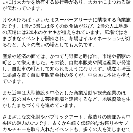
いには大カヤを所有する妙行寺があり、大カヤにまつわる話
が伝わっています。
けやきひろば：さいたまスーパーアリーナに隣接する商業施
設です。1階と3階には多くの飲食店が並び、2階の人工地盤
の広場には220本のケヤキが植えられています。広場ではさ
まざまなイベントが開催され、冬場はイルミネーションが灯
るなど、人々の憩いの場としても人気です。
産業や経済の面では、かつて与野郷と呼ばれ、市場や宿駅の
町として栄えました。その後、自動車販売や関連産業が発達
し、自動車の町として知られるようになります。現在も埼玉
に拠点を置く自動車販売会社の多くが、中央区に本社を構え
ています。
また近年は大型施設を中心とした商業活動や観光産業のほ
か、彩の国さいたま芸術劇場と連携するなど、地域資源を生
かしたまちづくりを進めています。
さまざまな文化財やパブリックアート、蔵造りの街並みも中
央区の魅力の1つです。古くから続く伝統的なお祭りやサブ
カルチャーを取り入れたイベントも、多くの人を楽しませて