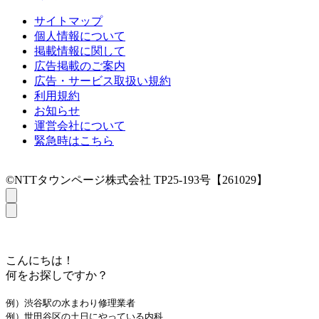
サイトマップ
個人情報について
掲載情報に関して
広告掲載のご案内
広告・サービス取扱い規約
利用規約
お知らせ
運営会社について
緊急時はこちら
©NTTタウンページ株式会社 TP25-193号【261029】
こんにちは！
何をお探しですか？
例）渋谷駅の水まわり修理業者
例）世田谷区の土日にやっている内科