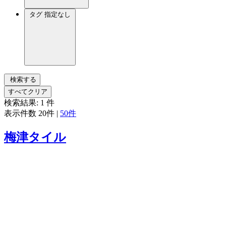
タグ
指定なし
検索する
すべてクリア
検索結果:
1
件
表示件数
20件
|
50件
梅津タイル