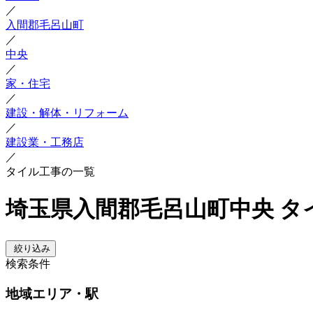
／
入間郡毛呂山町
／
中央
／
家・住宅
／
建設・解体・リフォーム
／
建設業・工務店
／
タイル工事の一覧
埼玉県入間郡毛呂山町中央 タ
絞り込み
検索条件
地域
エリア・駅