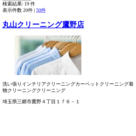
検索結果:
19
件
表示件数
20件
|
50件
丸山クリーニング鷹野店
洗い張り
インテリアクリーニング
カーペットクリーニング
着
物クリーニング
クリーニング
埼玉県三郷市鷹野４丁目１７６－１