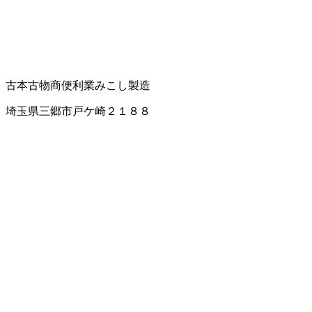
古本
古物商
便利業
みこし製造
埼玉県三郷市戸ケ崎２１８８