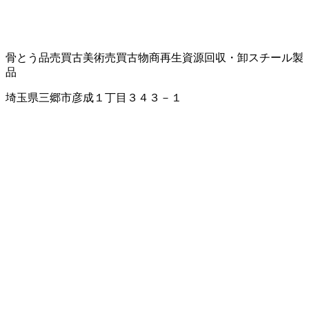
骨とう品売買
古美術売買
古物商
再生資源回収・卸
スチール製
品
埼玉県三郷市彦成１丁目３４３－１