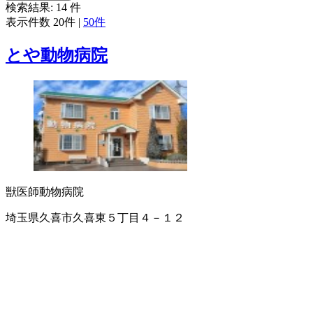
検索結果:
14
件
表示件数
20件
|
50件
とや動物病院
獣医師
動物病院
埼玉県久喜市久喜東５丁目４－１２