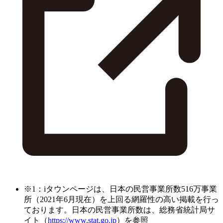
※1：iタウンページは、日本の民営事業所数516万事業
所（2021年6月現在）を上回る網羅性の高い掲載を行っ
ております。日本の民営事業所数は、総務省統計局サ
イト（
https://www.stat.go.jp
）を参照