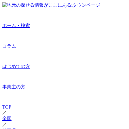
ホーム・検索
コラム
はじめての方
事業主の方
TOP
／
全国
／