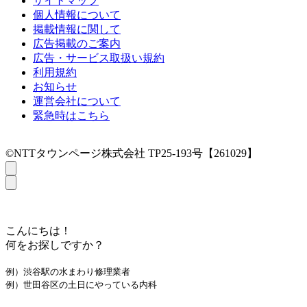
サイトマップ
個人情報について
掲載情報に関して
広告掲載のご案内
広告・サービス取扱い規約
利用規約
お知らせ
運営会社について
緊急時はこちら
©NTTタウンページ株式会社 TP25-193号【261029】
こんにちは！
何をお探しですか？
例）渋谷駅の水まわり修理業者
例）世田谷区の土日にやっている内科