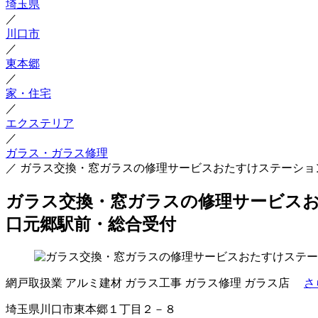
埼玉県
／
川口市
／
東本郷
／
家・住宅
／
エクステリア
／
ガラス・ガラス修理
／
ガラス交換・窓ガラスの修理サービスおたすけステーショ
ガラス交換・窓ガラスの修理サービスお
口元郷駅前・総合受付
網戸取扱業
アルミ建材
ガラス工事
ガラス修理
ガラス店
さ
埼玉県川口市東本郷１丁目２－８