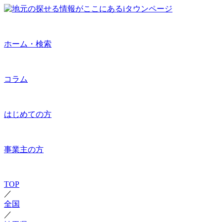
ホーム・検索
コラム
はじめての方
事業主の方
TOP
／
全国
／