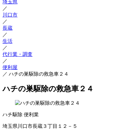
埼玉県
／
川口市
／
長蔵
／
生活
／
代行業・調査
／
便利屋
／
ハチの巣駆除の救急車２４
ハチの巣駆除の救急車２４
ハチ駆除
便利業
埼玉県川口市長蔵３丁目１２－５