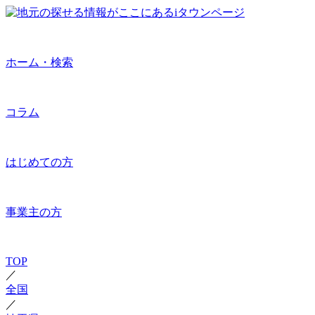
ホーム・検索
コラム
はじめての方
事業主の方
TOP
／
全国
／