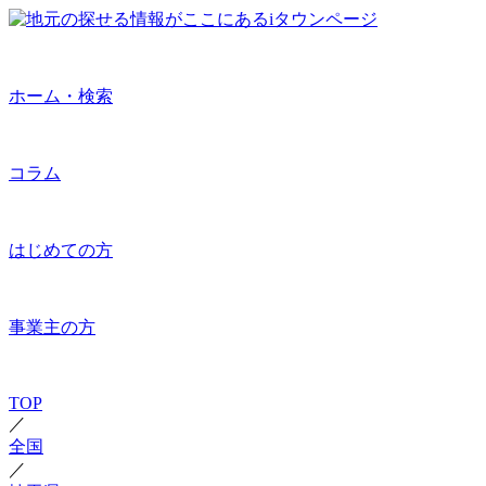
ホーム・検索
コラム
はじめての方
事業主の方
TOP
／
全国
／