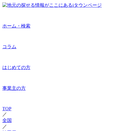
ホーム・検索
コラム
はじめての方
事業主の方
TOP
／
全国
／