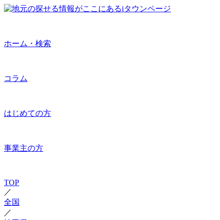
ホーム・検索
コラム
はじめての方
事業主の方
TOP
／
全国
／