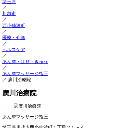
埼玉県
／
川越市
／
西小仙波町
／
医療・介護
／
ヘルスケア
／
あん摩・はり・きゅう
／
あん摩マッサージ指圧
／
廣川治療院
廣川治療院
あん摩マッサージ指圧
埼玉県川越市西小仙波町１丁目２０－４