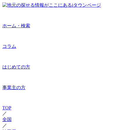
ホーム・検索
コラム
はじめての方
事業主の方
TOP
／
全国
／