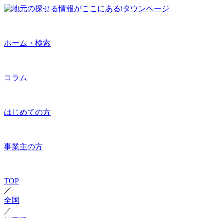
ホーム・検索
コラム
はじめての方
事業主の方
TOP
／
全国
／