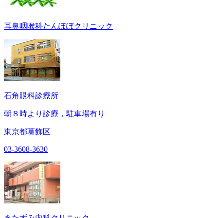
耳鼻咽喉科たんぽぽクリニック
石角眼科診療所
朝８時より診療，駐車場有り
東京都葛飾区
03-3608-3630
きたずみ内科クリニック