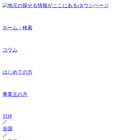
ホーム・検索
コラム
はじめての方
事業主の方
TOP
／
全国
／