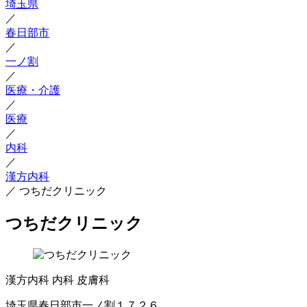
埼玉県
／
春日部市
／
一ノ割
／
医療・介護
／
医療
／
内科
／
漢方内科
／
つちだクリニック
つちだクリニック
漢方内科
内科
皮膚科
埼玉県春日部市一ノ割１７２６