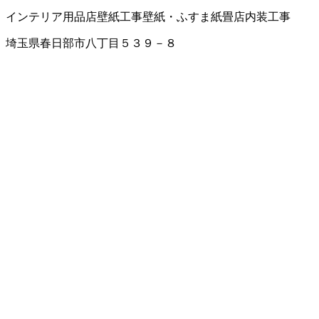
インテリア用品店
壁紙工事
壁紙・ふすま紙
畳店
内装工事
埼玉県春日部市八丁目５３９－８