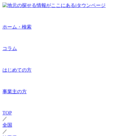
ホーム・検索
コラム
はじめての方
事業主の方
TOP
／
全国
／