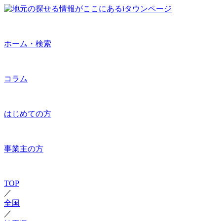
ホーム・検索
コラム
はじめての方
事業主の方
TOP
／
全国
／