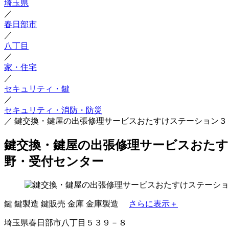
埼玉県
／
春日部市
／
八丁目
／
家・住宅
／
セキュリティ・鍵
／
セキュリティ・消防・防災
／
鍵交換・鍵屋の出張修理サービスおたすけステーション３
鍵交換・鍵屋の出張修理サービスおたす
野・受付センター
鍵
鍵製造
鍵販売
金庫
金庫製造
さらに表示＋
埼玉県春日部市八丁目５３９－８