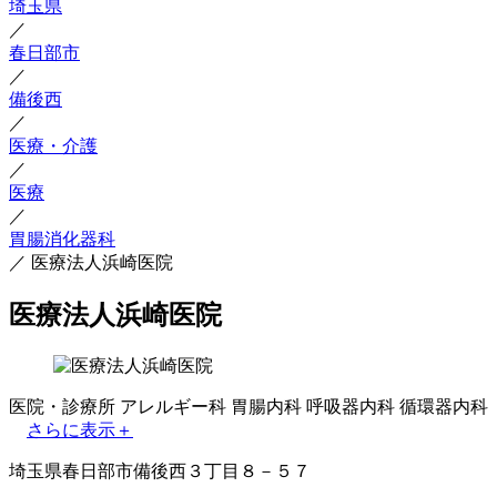
埼玉県
／
春日部市
／
備後西
／
医療・介護
／
医療
／
胃腸消化器科
／
医療法人浜崎医院
医療法人浜崎医院
医院・診療所
アレルギー科
胃腸内科
呼吸器内科
循環器内科
さらに表示＋
埼玉県春日部市備後西３丁目８－５７