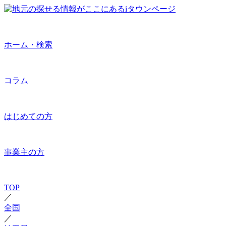
ホーム・検索
コラム
はじめての方
事業主の方
TOP
／
全国
／