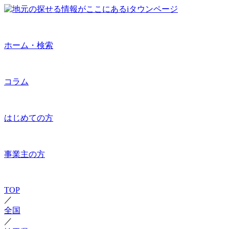
ホーム・検索
コラム
はじめての方
事業主の方
TOP
／
全国
／