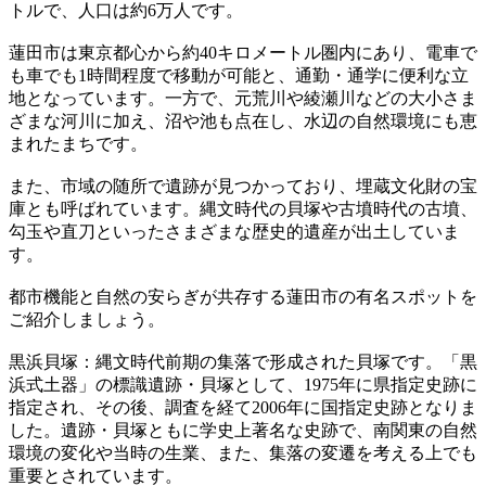
トルで、人口は約6万人です。
蓮田市は東京都心から約40キロメートル圏内にあり、電車で
も車でも1時間程度で移動が可能と、通勤・通学に便利な立
地となっています。一方で、元荒川や綾瀬川などの大小さま
ざまな河川に加え、沼や池も点在し、水辺の自然環境にも恵
まれたまちです。
また、市域の随所で遺跡が見つかっており、埋蔵文化財の宝
庫とも呼ばれています。縄文時代の貝塚や古墳時代の古墳、
勾玉や直刀といったさまざまな歴史的遺産が出土していま
す。
都市機能と自然の安らぎが共存する蓮田市の有名スポットを
ご紹介しましょう。
黒浜貝塚：縄文時代前期の集落で形成された貝塚です。「黒
浜式土器」の標識遺跡・貝塚として、1975年に県指定史跡に
指定され、その後、調査を経て2006年に国指定史跡となりま
した。遺跡・貝塚ともに学史上著名な史跡で、南関東の自然
環境の変化や当時の生業、また、集落の変遷を考える上でも
重要とされています。