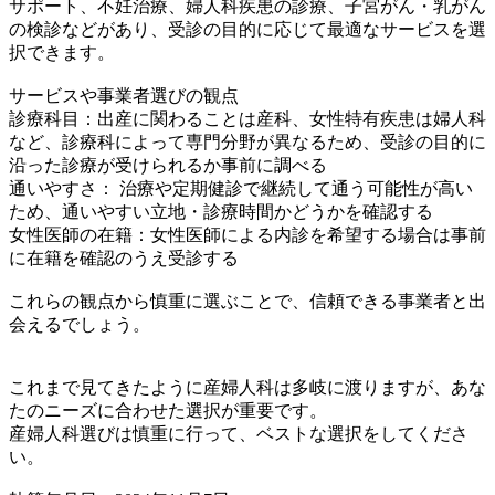
サポート、不妊治療、婦人科疾患の診療、子宮がん・乳がん
の検診などがあり、受診の目的に応じて最適なサービスを選
択できます。
サービスや事業者選びの観点
診療科目：出産に関わることは産科、女性特有疾患は婦人科
など、診療科によって専門分野が異なるため、受診の目的に
沿った診療が受けられるか事前に調べる
通いやすさ： 治療や定期健診で継続して通う可能性が高い
ため、通いやすい立地・診療時間かどうかを確認する
女性医師の在籍：女性医師による内診を希望する場合は事前
に在籍を確認のうえ受診する
これらの観点から慎重に選ぶことで、信頼できる事業者と出
会えるでしょう。
これまで見てきたように産婦人科は多岐に渡りますが、あな
たのニーズに合わせた選択が重要です。
産婦人科選びは慎重に行って、ベストな選択をしてくださ
い。