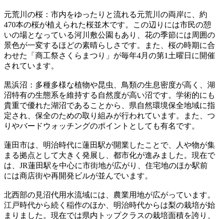
元荒川の桜：市内をゆったりと流れる元荒川の両岸に、約
470本の桜が植えられた桜並木です。この辺りには市民の憩
いの場となっている河川敷公園もあり、花の季節には周囲の
景色が一変するほどの素晴らしさです。また、桜の時期に合
わせた「商工祭さくらまつり」が毎年4月の第1土曜日に開催
されています。
黒浜沼：多種多様な植物や昆虫、鳥類の生息密度が高く、湖
沼特有の生態系を維持する自然度が高い沼です。学術的にも
貴重で優れた湖沼であることから、県自然環境保全地域に指
定され、保全のための取り組みが行われています。また、つ
りやバードウォッチングのポイントとしても有名です。
蓮田市は、明治時代に蓮田駅が開業したことで、人や物が集
まる拠点として大きく発展し、都市化が進みました。現在で
は、JR蓮田駅を中心に市街地が広がり、住宅地のほか駅前
には商店街や再開発ビルが並んでいます。
北西部の見沼代用水流域には、農業用地が広がっています。
江戸時代から続く稲作のほか、明治時代からは梨の栽培が始
まりました。現在では県内トップクラスの栽培面積を誇り、