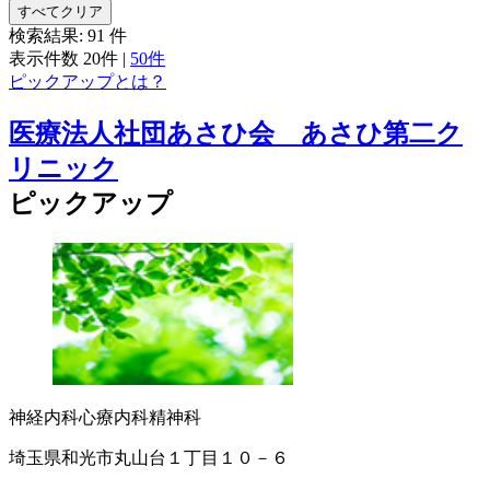
すべてクリア
検索結果:
91
件
表示件数
20件
|
50件
ピックアップとは？
医療法人社団あさひ会 あさひ第二ク
リニック
ピックアップ
神経内科
心療内科
精神科
埼玉県和光市丸山台１丁目１０－６