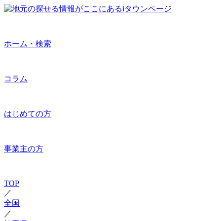
ホーム・検索
コラム
はじめての方
事業主の方
TOP
／
全国
／