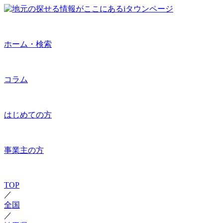
ホーム・検索
コラム
はじめての方
事業主の方
TOP
／
全国
／