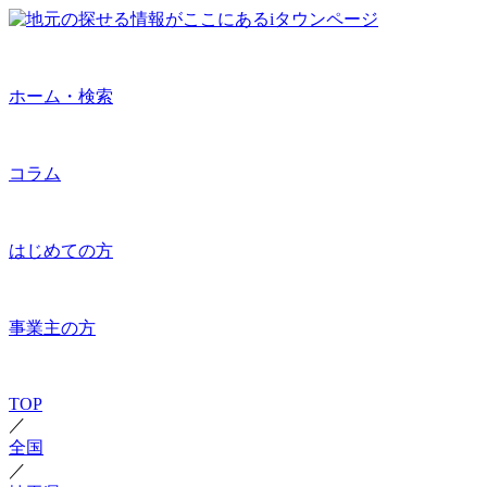
ホーム・検索
コラム
はじめての方
事業主の方
TOP
／
全国
／