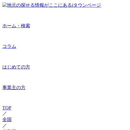
ホーム・検索
コラム
はじめての方
事業主の方
TOP
／
全国
／