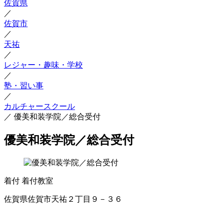
佐賀県
／
佐賀市
／
天祐
／
レジャー・趣味・学校
／
塾・習い事
／
カルチャースクール
／
優美和装学院／総合受付
優美和装学院／総合受付
着付
着付教室
佐賀県佐賀市天祐２丁目９－３６