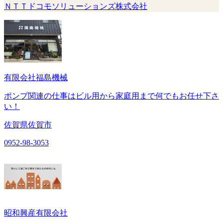
ＮＴＴドコモソリューションズ株式会社
有限会社福島機械
ポンプ関連の仕事はビル用から家庭用まで何でもお任せ下さ
い！
佐賀県佐賀市
0952-98-3053
昭和興産有限会社