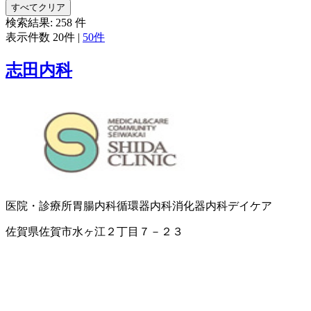
すべてクリア
検索結果:
258
件
表示件数
20件
|
50件
志田内科
医院・診療所
胃腸内科
循環器内科
消化器内科
デイケア
佐賀県佐賀市水ヶ江２丁目７－２３