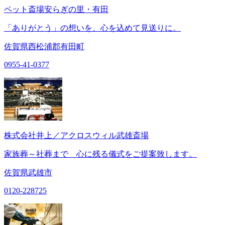
ペット斎場安らぎの里・有田
「ありがとう」の想いを、心を込めて見送りに。
佐賀県西松浦郡有田町
0955-41-0377
株式会社井上／アクロスウィル武雄斎場
家族葬～社葬まで 心に残る儀式をご提案致します。
佐賀県武雄市
0120-228725