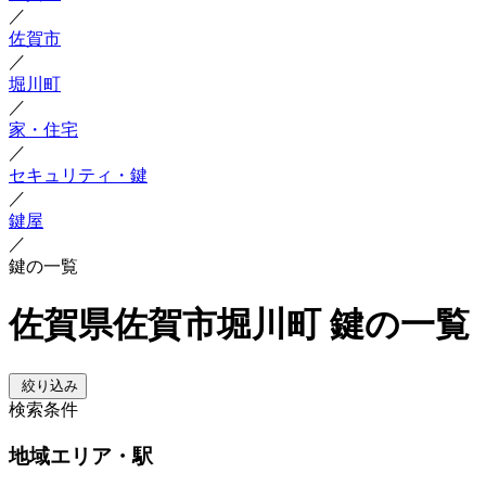
／
佐賀市
／
堀川町
／
家・住宅
／
セキュリティ・鍵
／
鍵屋
／
鍵の一覧
佐賀県佐賀市堀川町 鍵の一覧
絞り込み
検索条件
地域
エリア・駅