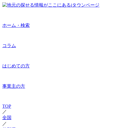
ホーム・検索
コラム
はじめての方
事業主の方
TOP
／
全国
／