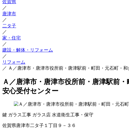
佐賀県
／
唐津市
／
二タ子
／
家・住宅
／
建設・解体・リフォーム
／
リフォーム
／
Ａ／唐津市・唐津市役所前・唐津駅前・町田・元石町・和
Ａ／唐津市・唐津市役所前・唐津駅前・
安心受付センター
鍵
ガラス工事
ガラス店
水道衛生工事・保守
佐賀県唐津市二タ子１丁目９－３６