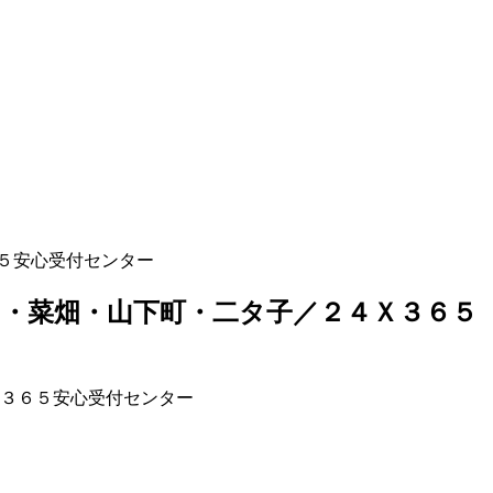
５安心受付センター
田・菜畑・山下町・二タ子／２４Ｘ３６５