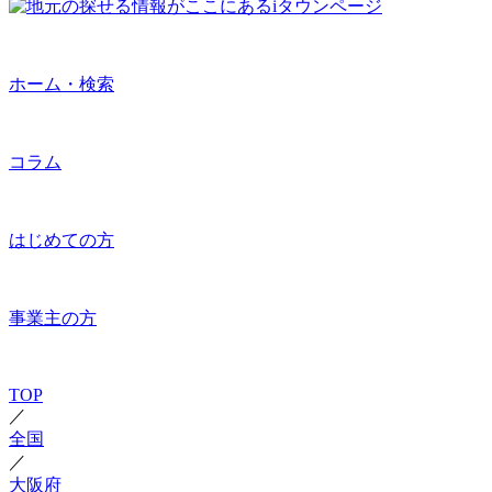
ホーム・検索
コラム
はじめての方
事業主の方
TOP
／
全国
／
大阪府