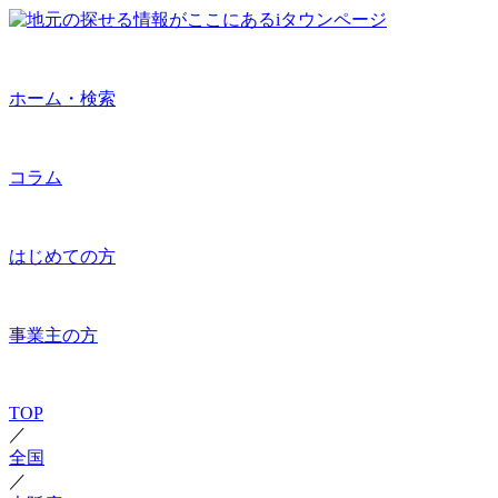
ホーム・検索
コラム
はじめての方
事業主の方
TOP
／
全国
／