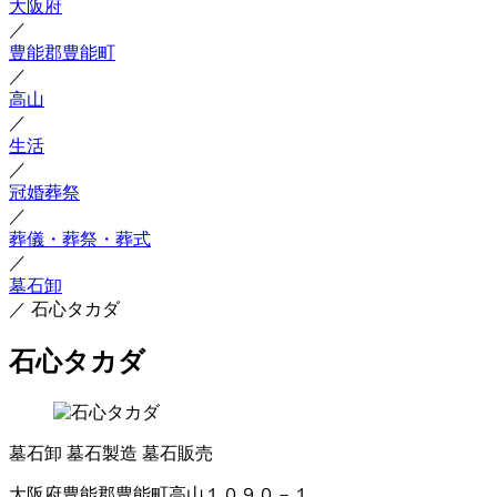
大阪府
／
豊能郡豊能町
／
高山
／
生活
／
冠婚葬祭
／
葬儀・葬祭・葬式
／
墓石卸
／
石心タカダ
石心タカダ
墓石卸
墓石製造
墓石販売
大阪府豊能郡豊能町高山１０９０－１