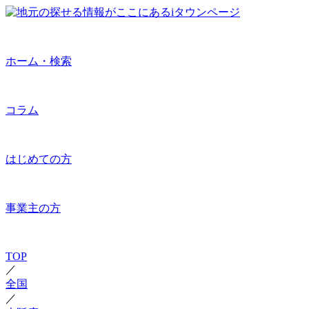
ホーム・検索
コラム
はじめての方
事業主の方
TOP
／
全国
／