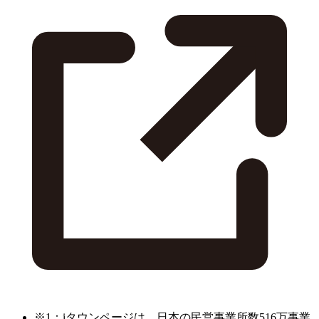
※1：iタウンページは、日本の民営事業所数516万事業