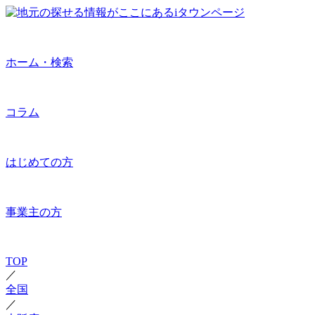
ホーム・検索
コラム
はじめての方
事業主の方
TOP
／
全国
／