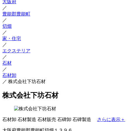
大阪府
／
豊能郡豊能町
／
切畑
／
家・住宅
／
エクステリア
／
石材
／
石材卸
／
株式会社下坊石材
株式会社下坊石材
石材卸
石材製造
石材販売
石碑卸
石碑製造
さらに表示＋
大阪府豊能郡豊能町切畑１３９６