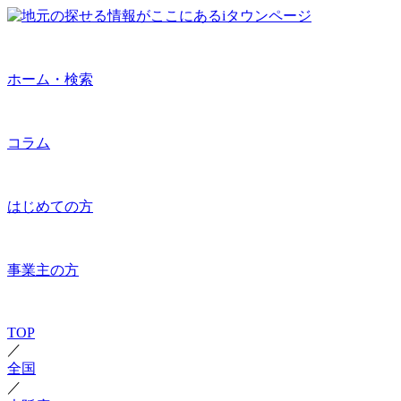
ホーム・検索
コラム
はじめての方
事業主の方
TOP
／
全国
／