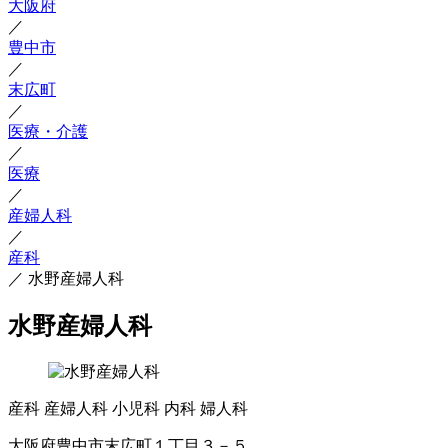
大阪府
／
豊中市
／
末広町
／
医療・介護
／
医療
／
産婦人科
／
産科
／
水野産婦人科
水野産婦人科
産科
産婦人科
小児科
内科
婦人科
大阪府豊中市末広町１丁目３－５