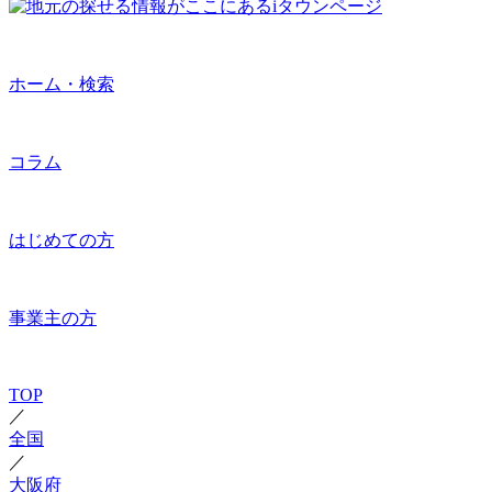
ホーム・検索
コラム
はじめての方
事業主の方
TOP
／
全国
／
大阪府