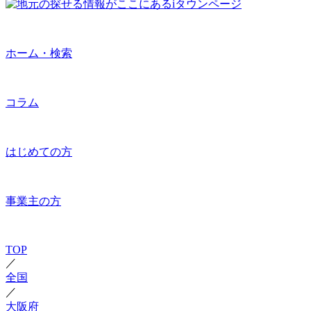
ホーム・検索
コラム
はじめての方
事業主の方
TOP
／
全国
／
大阪府