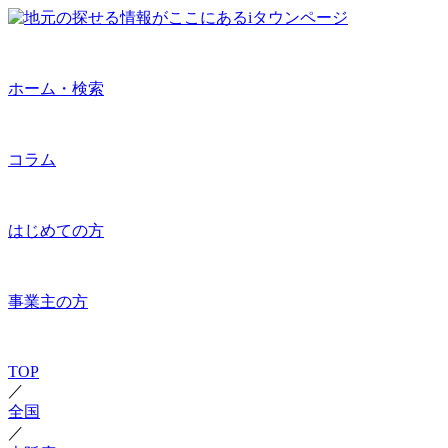
ホーム・検索
コラム
はじめての方
事業主の方
TOP
／
全国
／