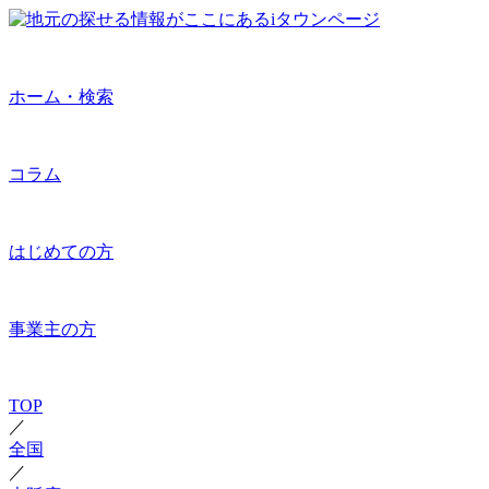
ホーム・検索
コラム
はじめての方
事業主の方
TOP
／
全国
／