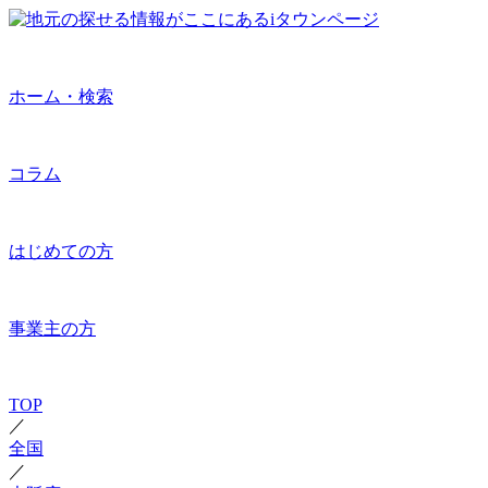
ホーム・検索
コラム
はじめての方
事業主の方
TOP
／
全国
／