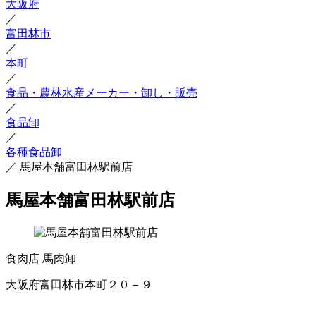
大阪府
／
富田林市
／
本町
／
食品・農林水産メーカー・卸し・販売
／
食品卸
／
各種食品卸
／
馬屋本舗富田林駅前店
馬屋本舗富田林駅前店
食肉店
馬肉卸
大阪府富田林市本町２０－９