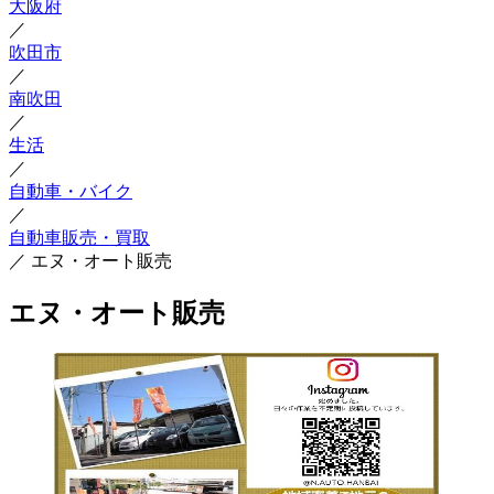
大阪府
／
吹田市
／
南吹田
／
生活
／
自動車・バイク
／
自動車販売・買取
／
エヌ・オート販売
エヌ・オート販売