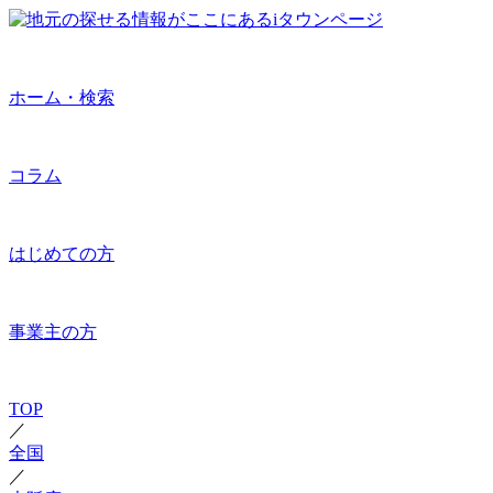
ホーム・検索
コラム
はじめての方
事業主の方
TOP
／
全国
／