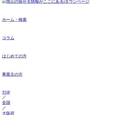
ホーム・検索
コラム
はじめての方
事業主の方
TOP
／
全国
／
大阪府