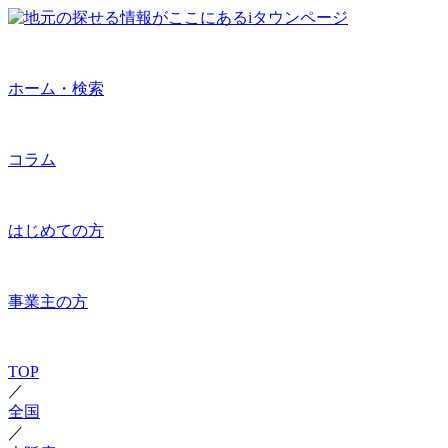
ホーム・検索
コラム
はじめての方
事業主の方
TOP
／
全国
／