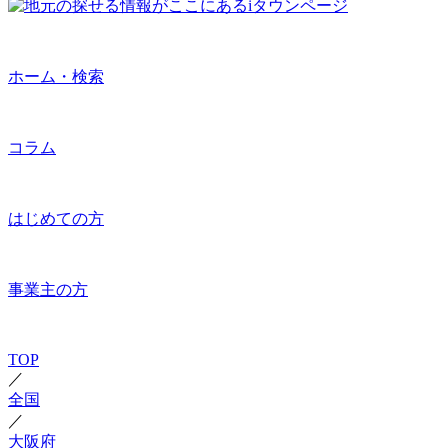
ホーム・検索
コラム
はじめての方
事業主の方
TOP
／
全国
／
大阪府